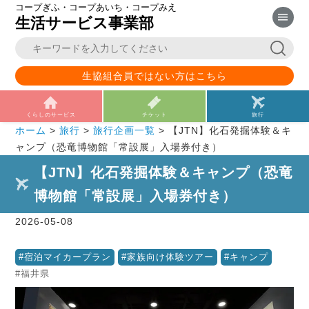
コープぎふ・コープあいち・コープみえ
生活サービス事業部
生協組合員ではない方はこちら
くらしのサービス
チケット
旅行
ホーム
>
旅行
>
旅行企画一覧
>
【JTN】化石発掘体験＆キ
ャンプ（恐竜博物館「常設展」入場券付き）
【JTN】化石発掘体験＆キャンプ（恐竜
博物館「常設展」入場券付き）
2026-05-08
宿泊マイカープラン
家族向け体験ツアー
キャンプ
福井県