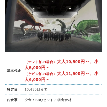
大人10,500円～、小
（テント泊の場合）
人5,000円～
基本代金
大人11,500円～、小
（ケビン泊の場合）
人6,000円～
10月30日まで
設定日
お食事
夕食：BBQセット／朝食食材