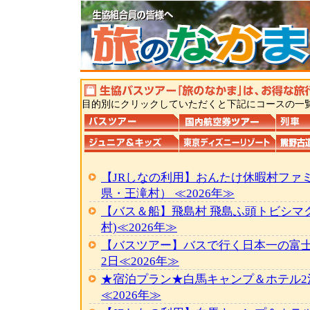
目的別にクリックしていただくと下記にコースの一
【JRしなの利用】おんたけ休暇村ファ
県・王滝村） ≪2026年≫
【バス＆船】飛島村 飛島ふ頭トビシマ
村)≪2026年≫
【バスツアー】バスで行く日本一の富士
2日≪2026年≫
★宿泊プラン★白馬キャンプ＆ホテル2
≪2026年≫