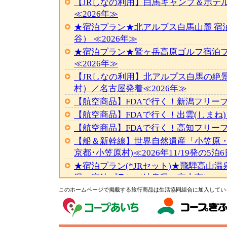
【JRしなの利用】白馬キャンプ＆ホテ
≪2026年≫
★宿泊プラン★北アルプス白馬山麓 宿
谷） ≪2026年≫
★宿泊プラン★鷲ヶ岳高原ゴルフ宿泊
≪2026年≫
【JRしなの利用】北アルプス白馬の絶景
村）／名古屋発着≪2026年≫
【航空商品】FDAで行く！新潟フリープ
【航空商品】FDAで行く！出雲(しまね)
【航空商品】FDAで行く！高知フリープ
【船＆新幹線】世界自然遺産「小笠原・
京都･小笠原村)≪2026年11/19発の5泊
★宿泊プラン(*JRセット)★飛騨高山温
湯」宿泊プラン（岐阜県・高山市） ≪2
★宿泊プラン(*近鉄セット)★鳥羽シ
このホームページで掲載する旅行商品は生活協同組合に加入してい
プラン（三重県・鳥羽市） ≪2026年≫
【バス＆近鉄】ＶＩＳＯＮ(ヴィソン)と伊