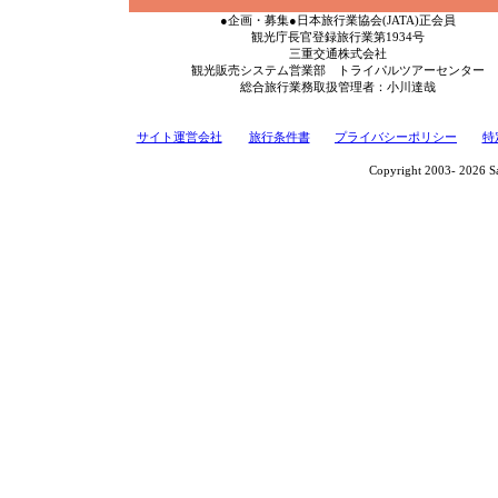
【バスツアー】三重交通・高速バスで
●企画・募集●日本旅行業協会(JATA)正会員
に泊まる1泊2日≪2026年≫
観光庁長官登録旅行業第1934号
三重交通株式会社
【日帰りバスツアー】三重交通・高速
観光販売システム営業部 トライパルツアーセンター
１day VISON≪2026年≫
総合旅行業務取扱管理者：小川達哉
【日帰りバスツアー】三重交通・高速
名古屋発着日帰り１day伊賀上野≪202
サイト運営会社
旅行条件書
プライバシーポリシー
特
【日帰りバスツアー】三重交通・高速
Copyright 2003-
2026 Sa
「松本峠」 切符≪2026年≫
【現地集合･体験ツアー】選べる陶芸体
食体験プラン／多治見市≪2026年≫
【現地集合･体験ツアー】うつわの学び
土岐市≪2026年≫
【現地集合･体験ツアー】「水都おおが
体験プラン／大垣市≪2026年≫
【現地集合･体験ツアー】醸造文化と歴
と地元みりんの贅沢うな丼ランチプラン
【現地集合･体験ツアー】守口漬の漬け
ラン／丹羽郡扶桑町≪2026年≫
【現地集合・体験ツアー】セグウェイガ